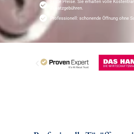
Feste Preise. Sie erhalten volle Kostentr
Zusatzgebühren.
Professionell: schonende Öffnung ohne S