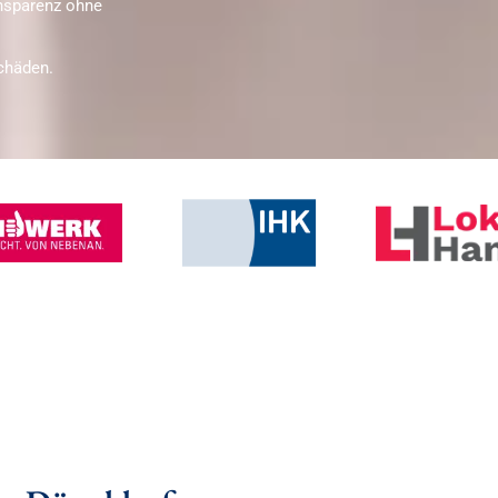
ansparenz ohne
chäden.