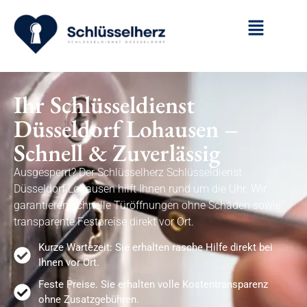
Ihr Schlüsseldienst
Düsseldorf Lohausen –
Schnell & Zuverlässig
Ausgesperrt? Der Schlüsselherz Schlüsseldienst
Düsseldorf Lohausen hilft Ihnen rund um die Uhr. Wir
garantieren schnelle Türöffnungen ohne Schäden sowie
transparente Festpreise direkt vor Ort.
Kurze Wartezeit: Sie erhalten rasche Hilfe direkt bei
Ihnen vor Ort.
Feste Preise. Sie erhalten volle Kostentransparenz
ohne Zusatzgebühren.