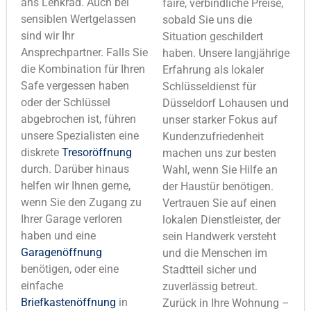
ans Lenkrad. Auch bei
faire, verbindliche Preise,
sensiblen Wertgelassen
sobald Sie uns die
sind wir Ihr
Situation geschildert
Ansprechpartner. Falls Sie
haben. Unsere langjährige
die Kombination für Ihren
Erfahrung als lokaler
Safe vergessen haben
Schlüsseldienst für
oder der Schlüssel
Düsseldorf Lohausen und
abgebrochen ist, führen
unser starker Fokus auf
unsere Spezialisten eine
Kundenzufriedenheit
diskrete
Tresoröffnung
machen uns zur besten
durch. Darüber hinaus
Wahl, wenn Sie Hilfe an
helfen wir Ihnen gerne,
der Haustür benötigen.
wenn Sie den Zugang zu
Vertrauen Sie auf einen
Ihrer Garage verloren
lokalen Dienstleister, der
haben und eine
sein Handwerk versteht
Garagenöffnung
und die Menschen im
benötigen, oder eine
Stadtteil sicher und
einfache
zuverlässig betreut.
Briefkastenöffnung
in
Zurück in Ihre Wohnung –